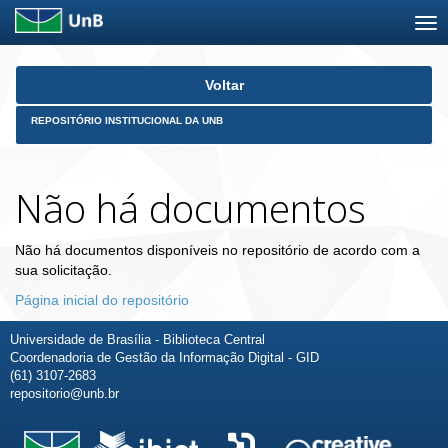
Skip
Voltar
navigation
REPOSITÓRIO INSTITUCIONAL DA UNB
Não há documentos
Não há documentos disponíveis no repositório de acordo com a
sua solicitação.
Página inicial do repositório
Universidade de Brasília - Biblioteca Central
Coordenadoria de Gestão da Informação Digital - GID
(61) 3107-2683
repositorio@unb.br