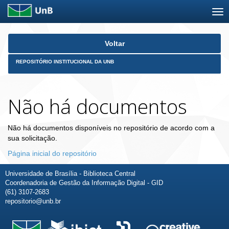
Skip
Voltar
navigation
REPOSITÓRIO INSTITUCIONAL DA UNB
Não há documentos
Não há documentos disponíveis no repositório de acordo com a
sua solicitação.
Página inicial do repositório
Universidade de Brasília - Biblioteca Central
Coordenadoria de Gestão da Informação Digital - GID
(61) 3107-2683
repositorio@unb.br