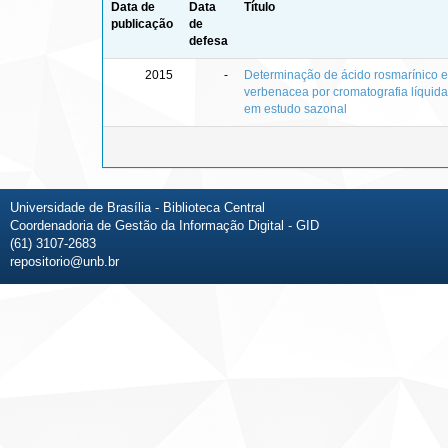
Data de
Data
Título
publicação
de
defesa
2015
-
Determinação de ácido rosmarínico 
verbenacea por cromatografia líquida 
em estudo sazonal
Universidade de Brasília - Biblioteca Central
Coordenadoria de Gestão da Informação Digital - GID
(61) 3107-2683
repositorio@unb.br