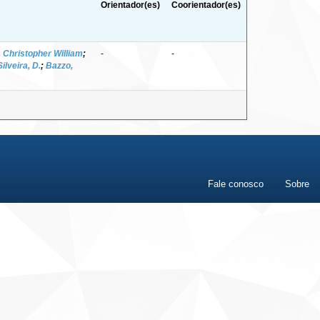
Orientador(es)
Coorientador(es)
 Christopher William
;
-
-
Silveira, D.
;
Bazzo,
Fale conosco
Sobre