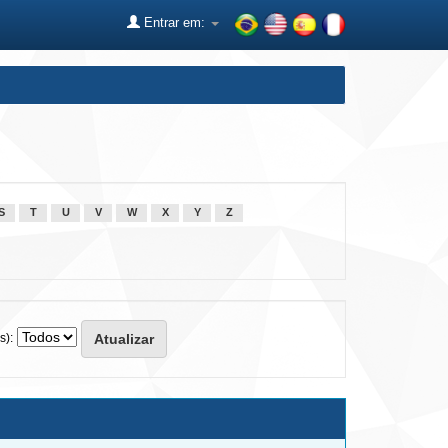
Entrar em:
S
T
U
V
W
X
Y
Z
s):