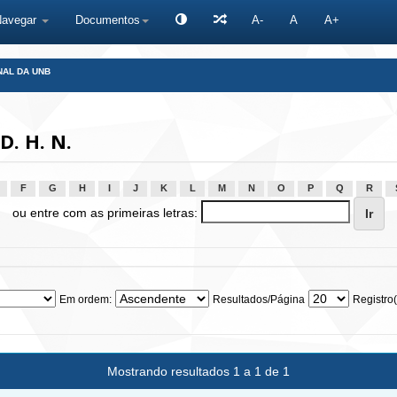
Navegar
Documentos
A-
A
A+
NAL DA UNB
D. H. N.
F
G
H
I
J
K
L
M
N
O
P
Q
R
ou entre com as primeiras letras:
Em ordem:
Resultados/Página
Registro(
Mostrando resultados 1 a 1 de 1