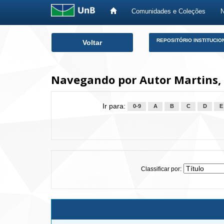
Comunidades e Coleções
Skip
REPOSITÓRIO INSTITUCIO
Voltar
navigation
Navegando por Autor Martins, 
Ir para:
0-9
A
B
C
D
E
Classificar por: