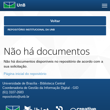
Skip
Voltar
navigation
REPOSITÓRIO INSTITUCIONAL DA UNB
Não há documentos
Não há documentos disponíveis no repositório de acordo com a
sua solicitação.
Página inicial do repositório
Universidade de Brasília - Biblioteca Central
Coordenadoria de Gestão da Informação Digital - GID
(61) 3107-2683
repositorio@unb.br