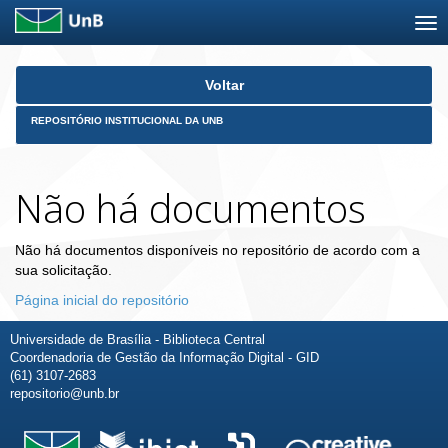
Skip
Voltar
navigation
REPOSITÓRIO INSTITUCIONAL DA UNB
Não há documentos
Não há documentos disponíveis no repositório de acordo com a
sua solicitação.
Página inicial do repositório
Universidade de Brasília - Biblioteca Central
Coordenadoria de Gestão da Informação Digital - GID
(61) 3107-2683
repositorio@unb.br