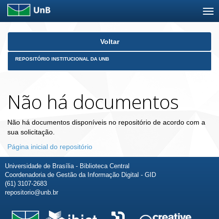
Skip
Voltar
navigation
REPOSITÓRIO INSTITUCIONAL DA UNB
Não há documentos
Não há documentos disponíveis no repositório de acordo com a
sua solicitação.
Página inicial do repositório
Universidade de Brasília - Biblioteca Central
Coordenadoria de Gestão da Informação Digital - GID
(61) 3107-2683
repositorio@unb.br