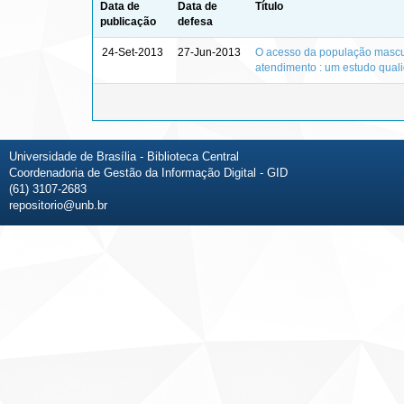
Data de
Data de
Título
publicação
defesa
24-Set-2013
27-Jun-2013
O acesso da população mascu
atendimento : um estudo qualiq
Universidade de Brasília - Biblioteca Central
Coordenadoria de Gestão da Informação Digital - GID
(61) 3107-2683
repositorio@unb.br