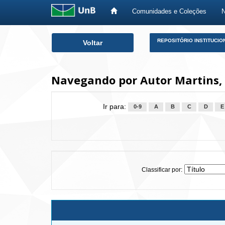
Comunidades e Coleções
Skip
REPOSITÓRIO INSTITUCIO
Voltar
navigation
Navegando por Autor Martins, 
Ir para:
0-9
A
B
C
D
E
Classificar por: