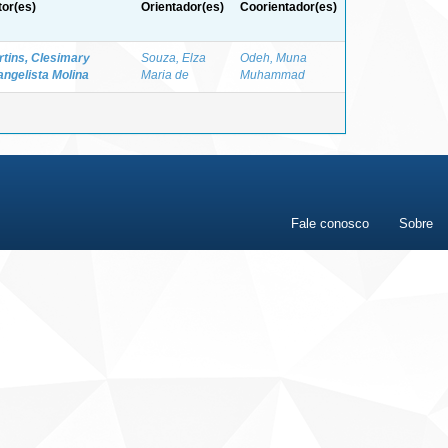
or(es)
Orientador(es)
Coorientador(es)
tins, Clesimary
Souza, Elza
Odeh, Muna
ngelista Molina
Maria de
Muhammad
Fale conosco
Sobre