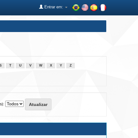
Entrar em:
S
T
U
V
W
X
Y
Z
s):