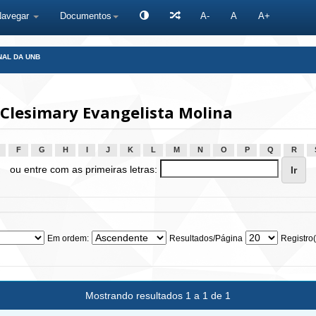
Navegar
Documentos
A-
A
A+
NAL DA UNB
Clesimary Evangelista Molina
F
G
H
I
J
K
L
M
N
O
P
Q
R
ou entre com as primeiras letras:
Em ordem:
Resultados/Página
Registro(
Mostrando resultados 1 a 1 de 1