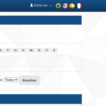
Entrar em:
S
T
U
V
W
X
Y
Z
s):