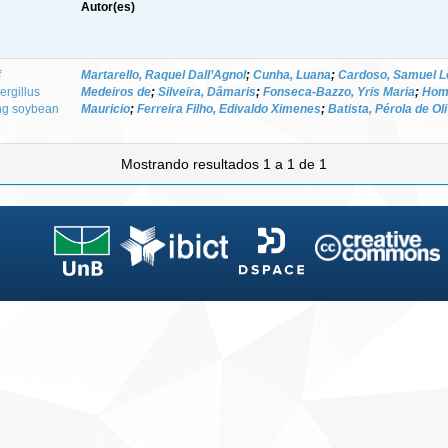
Autor(es)
f
Martarello, Raquel Dall’Agnol
;
Cunha, Luana
;
Cardoso, Samuel L
ergillus
Medeiros de
;
Silveira, Dâmaris
;
Fonseca‑Bazzo, Yris Maria
;
Hom
ing soybean
Mauricio
;
Ferreira Filho, Edivaldo Ximenes
;
Batista, Pérola de O
Mostrando resultados 1 a 1 de 1