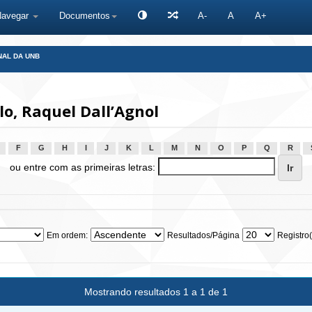
Navegar
Documentos
A-
A
A+
NAL DA UNB
o, Raquel Dall’Agnol
F
G
H
I
J
K
L
M
N
O
P
Q
R
ou entre com as primeiras letras:
Em ordem:
Resultados/Página
Registro(
Mostrando resultados 1 a 1 de 1