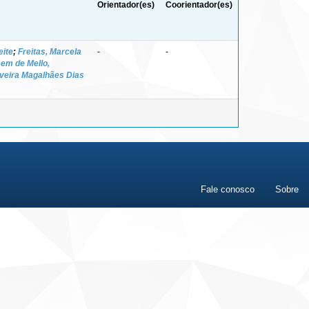
Orientador(es)
Coorientador(es)
eite
;
Freitas, Marcela
-
-
em de Mello,
liveira Magalhães Dias
Fale conosco
Sobre