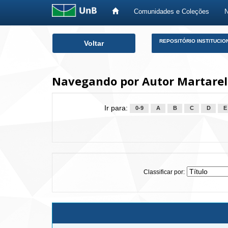
Comunidades e Coleções
Skip
REPOSITÓRIO INSTITUCIO
Voltar
navigation
Navegando por Autor Martarell
Ir para:
0-9
A
B
C
D
E
Classificar por: