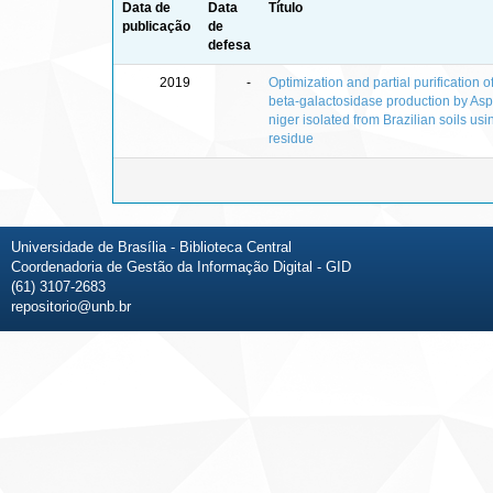
Data de
Data
Título
publicação
de
defesa
2019
-
Optimization and partial purification o
beta‑galactosidase production by Asp
niger isolated from Brazilian soils us
residue
Universidade de Brasília - Biblioteca Central
Coordenadoria de Gestão da Informação Digital - GID
(61) 3107-2683
repositorio@unb.br