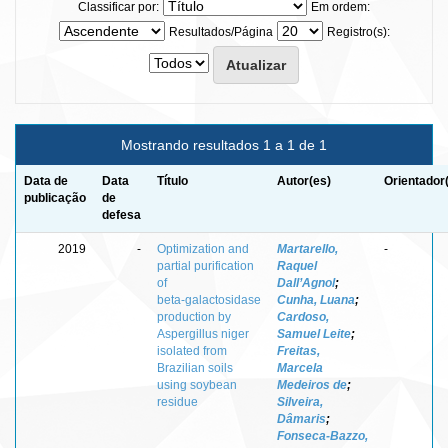
Classificar por:
Em ordem:
Resultados/Página
Registro(s):
Mostrando resultados 1 a 1 de 1
Data de
Data
Título
Autor(es)
Orientador
publicação
de
defesa
2019
-
Optimization and
Martarello,
-
partial purification
Raquel
of
Dall’Agnol
;
beta‑galactosidase
Cunha, Luana
;
production by
Cardoso,
Aspergillus niger
Samuel Leite
;
isolated from
Freitas,
Brazilian soils
Marcela
using soybean
Medeiros de
;
residue
Silveira,
Dâmaris
;
Fonseca‑Bazzo,