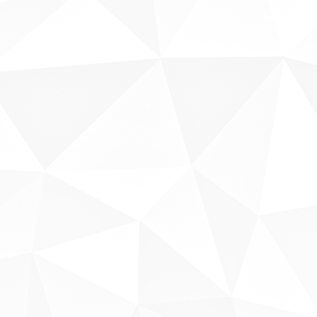
Fale conosco
Sobre