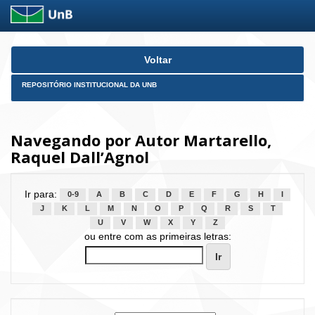
Skip
Voltar
navigation
REPOSITÓRIO INSTITUCIONAL DA UNB
Navegando por Autor Martarello,
Raquel Dall’Agnol
Ir para:
0-9
A
B
C
D
E
F
G
H
I
J
K
L
M
N
O
P
Q
R
S
T
U
V
W
X
Y
Z
ou entre com as primeiras letras: