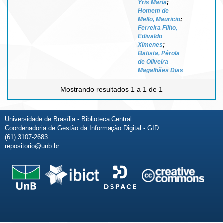
Yris Maria
;
Homem de
Mello, Mauricio
;
Ferreira Filho,
Edivaldo
Ximenes
;
Batista, Pérola
de Oliveira
Magalhães Dias
Mostrando resultados 1 a 1 de 1
Universidade de Brasília - Biblioteca Central
Coordenadoria de Gestão da Informação Digital - GID
(61) 3107-2683
repositorio@unb.br