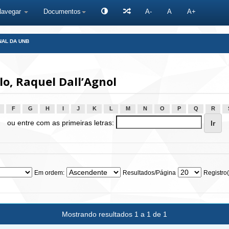
Navegar
Documentos
A-
A
A+
NAL DA UNB
o, Raquel Dall’Agnol
F
G
H
I
J
K
L
M
N
O
P
Q
R
ou entre com as primeiras letras:
Em ordem:
Resultados/Página
Registro(
Mostrando resultados 1 a 1 de 1