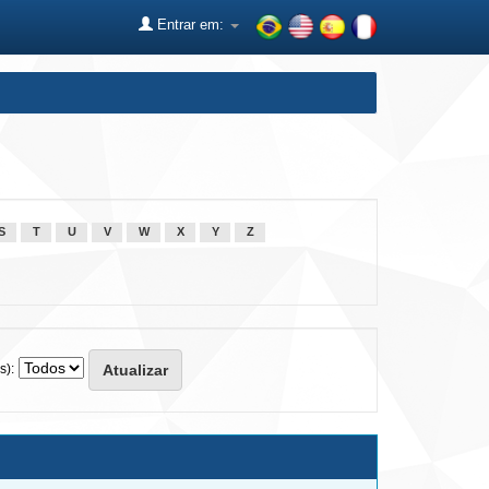
Entrar em:
S
T
U
V
W
X
Y
Z
s):