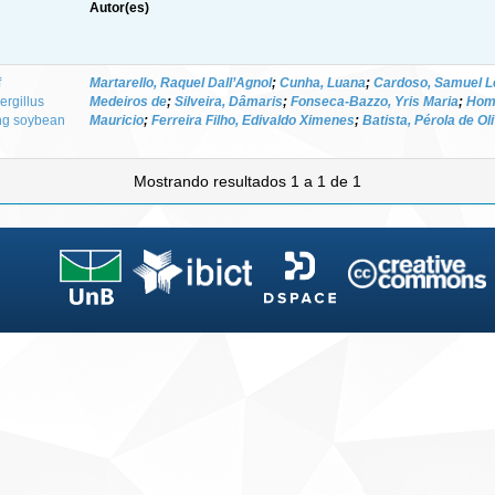
Autor(es)
f
Martarello, Raquel Dall’Agnol
;
Cunha, Luana
;
Cardoso, Samuel L
ergillus
Medeiros de
;
Silveira, Dâmaris
;
Fonseca‑Bazzo, Yris Maria
;
Hom
ing soybean
Mauricio
;
Ferreira Filho, Edivaldo Ximenes
;
Batista, Pérola de O
Mostrando resultados 1 a 1 de 1