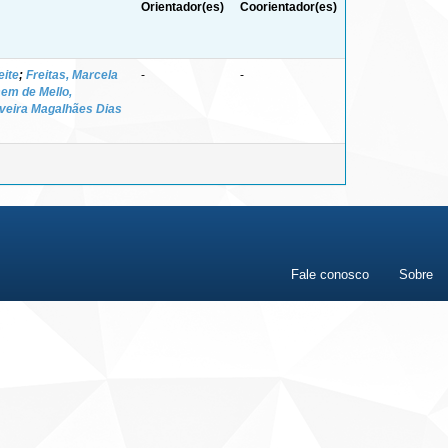
Orientador(es)
Coorientador(es)
eite
;
Freitas, Marcela
-
-
em de Mello,
liveira Magalhães Dias
Fale conosco
Sobre