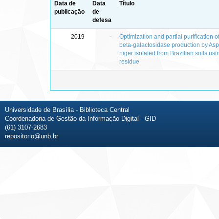
Data de
Data
Título
publicação
de
defesa
2019
-
Optimization and partial purification o
beta‑galactosidase production by Asp
niger isolated from Brazilian soils us
residue
Universidade de Brasília - Biblioteca Central
Coordenadoria de Gestão da Informação Digital - GID
(61) 3107-2683
repositorio@unb.br