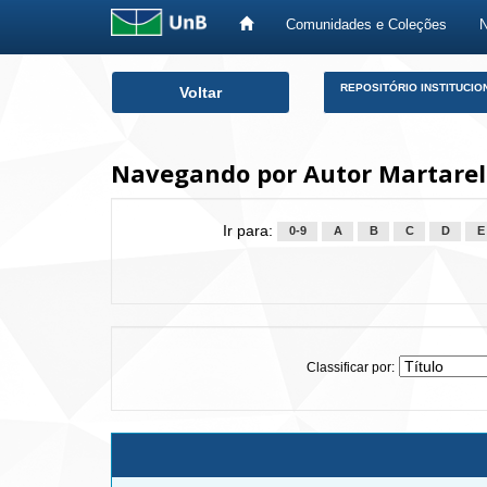
Comunidades e Coleções
Skip
REPOSITÓRIO INSTITUCIO
Voltar
navigation
Navegando por Autor Martarell
Ir para:
0-9
A
B
C
D
E
Classificar por: