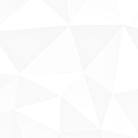
Fale conosco
Sobre