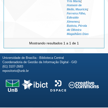
Yris Maria
;
Homem de
Mello, Mauricio
;
Ferreira Filho,
Edivaldo
Ximenes
;
Batista, Pérola
de Oliveira
Magalhães Dias
Mostrando resultados 1 a 1 de 1
Universidade de Brasília - Biblioteca Central
Coordenadoria de Gestão da Informação Digital - GID
(61) 3107-2683
repositorio@unb.br