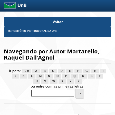
Skip
Voltar
navigation
REPOSITÓRIO INSTITUCIONAL DA UNB
Navegando por Autor Martarello,
Raquel Dall’Agnol
Ir para:
0-9
A
B
C
D
E
F
G
H
I
J
K
L
M
N
O
P
Q
R
S
T
U
V
W
X
Y
Z
ou entre com as primeiras letras: