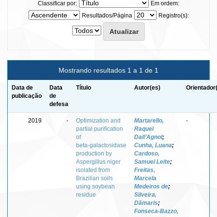
Classificar por:
Em ordem:
Resultados/Página
Registro(s):
Mostrando resultados 1 a 1 de 1
Data de
Data
Título
Autor(es)
Orientador
publicação
de
defesa
2019
-
Optimization and
Martarello,
-
partial purification
Raquel
of
Dall’Agnol
;
beta‑galactosidase
Cunha, Luana
;
production by
Cardoso,
Aspergillus niger
Samuel Leite
;
isolated from
Freitas,
Brazilian soils
Marcela
using soybean
Medeiros de
;
residue
Silveira,
Dâmaris
;
Fonseca‑Bazzo,