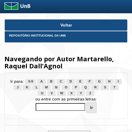
Skip
Voltar
navigation
REPOSITÓRIO INSTITUCIONAL DA UNB
Navegando por Autor Martarello,
Raquel Dall’Agnol
Ir para:
0-9
A
B
C
D
E
F
G
H
I
J
K
L
M
N
O
P
Q
R
S
T
U
V
W
X
Y
Z
ou entre com as primeiras letras: