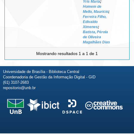
Yris Maria
;
Homem de
Mello, Mauricio
;
Ferreira Filho,
Edivaldo
Ximenes
;
Batista, Pérola
de Oliveira
Magalhães Dias
Mostrando resultados 1 a 1 de 1
Universidade de Brasília - Biblioteca Central
Coordenadoria de Gestão da Informação Digital - GID
(61) 3107-2683
repositorio@unb.br