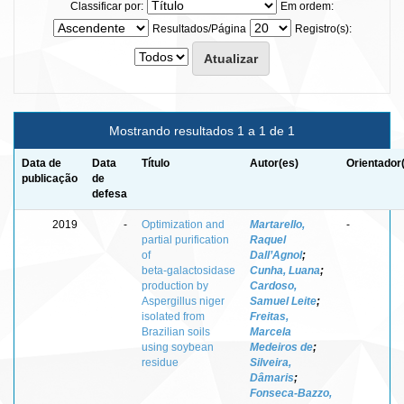
Classificar por:
Em ordem:
Resultados/Página
Registro(s):
Mostrando resultados 1 a 1 de 1
Data de
Data
Título
Autor(es)
Orientador
publicação
de
defesa
2019
-
Optimization and
Martarello,
-
partial purification
Raquel
of
Dall’Agnol
;
beta‑galactosidase
Cunha, Luana
;
production by
Cardoso,
Aspergillus niger
Samuel Leite
;
isolated from
Freitas,
Brazilian soils
Marcela
using soybean
Medeiros de
;
residue
Silveira,
Dâmaris
;
Fonseca‑Bazzo,