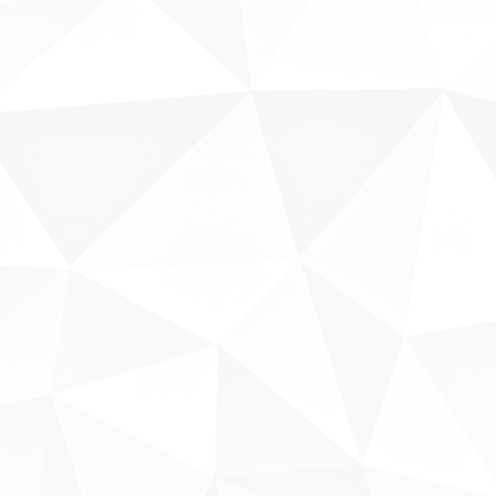
Fale conosco
Sobre