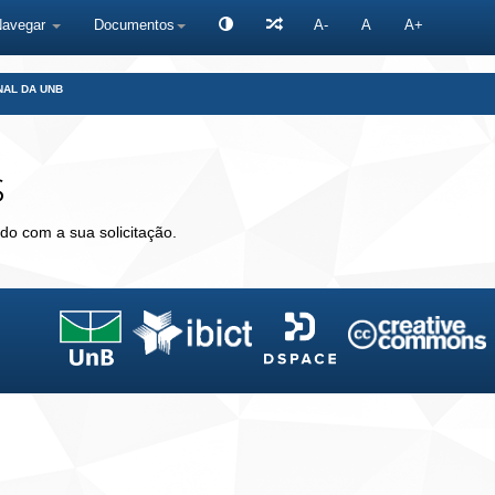
Navegar
Documentos
A-
A
A+
NAL DA UNB
s
do com a sua solicitação.