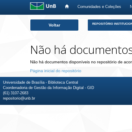
Comunidades e Coleções
Skip
REPOSITÓRIO INSTITUCIO
Voltar
navigation
Não há documento
Não há documentos disponíveis no repositório de acor
Página inicial do repositório
Universidade de Brasília - Biblioteca Central
Coordenadoria de Gestão da Informação Digital - GID
(61) 3107-2683
repositorio@unb.br