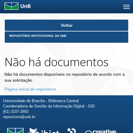
Skip
Voltar
navigation
REPOSITÓRIO INSTITUCIONAL DA UNB
Não há documentos
Não há documentos disponíveis no repositório de acordo com a
sua solicitação.
Página inicial do repositório
Universidade de Brasília - Biblioteca Central
Coordenadoria de Gestão da Informação Digital - GID
(61) 3107-2683
repositorio@unb.br