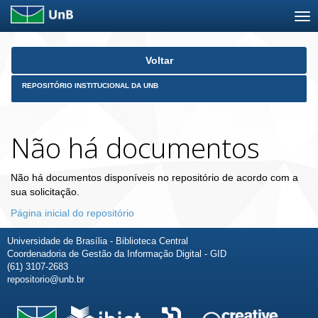
Skip
Voltar
navigation
REPOSITÓRIO INSTITUCIONAL DA UNB
Não há documentos
Não há documentos disponíveis no repositório de acordo com a
sua solicitação.
Página inicial do repositório
Universidade de Brasília - Biblioteca Central
Coordenadoria de Gestão da Informação Digital - GID
(61) 3107-2683
repositorio@unb.br