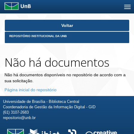
Skip
Voltar
navigation
REPOSITÓRIO INSTITUCIONAL DA UNB
Não há documentos
Não há documentos disponíveis no repositório de acordo com a
sua solicitação.
Página inicial do repositório
Universidade de Brasília - Biblioteca Central
Coordenadoria de Gestão da Informação Digital - GID
(61) 3107-2683
repositorio@unb.br