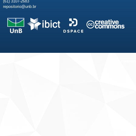
(61) 3107-2683
repositorio@unb.br
Fale conosco
Sobre