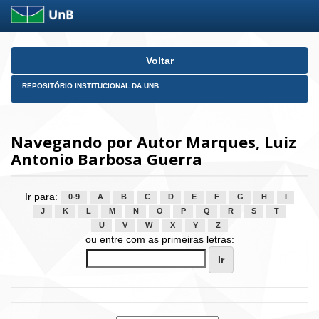
Skip
Voltar
navigation
REPOSITÓRIO INSTITUCIONAL DA UNB
Navegando por Autor Marques, Luiz
Antonio Barbosa Guerra
Ir para:
0-9
A
B
C
D
E
F
G
H
I
J
K
L
M
N
O
P
Q
R
S
T
U
V
W
X
Y
Z
ou entre com as primeiras letras: