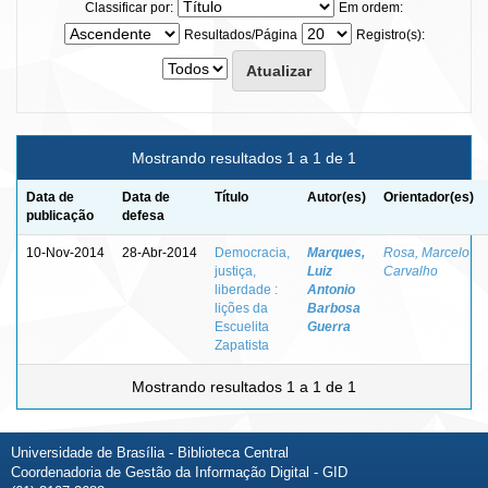
Classificar por:
Em ordem:
Resultados/Página
Registro(s):
Mostrando resultados 1 a 1 de 1
Data de
Data de
Título
Autor(es)
Orientador(es)
publicação
defesa
10-Nov-2014
28-Abr-2014
Democracia,
Marques,
Rosa, Marcelo
justiça,
Luiz
Carvalho
liberdade :
Antonio
lições da
Barbosa
Escuelita
Guerra
Zapatista
Mostrando resultados 1 a 1 de 1
Universidade de Brasília - Biblioteca Central
Coordenadoria de Gestão da Informação Digital - GID