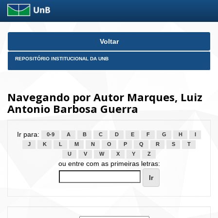
Skip
Voltar
navigation
REPOSITÓRIO INSTITUCIONAL DA UNB
Navegando por Autor Marques, Luiz
Antonio Barbosa Guerra
Ir para:
0-9
A
B
C
D
E
F
G
H
I
J
K
L
M
N
O
P
Q
R
S
T
U
V
W
X
Y
Z
ou entre com as primeiras letras: