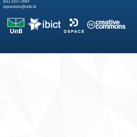
(61) 3107-2683
repositorio@unb.br
Fale conosco
Sobre