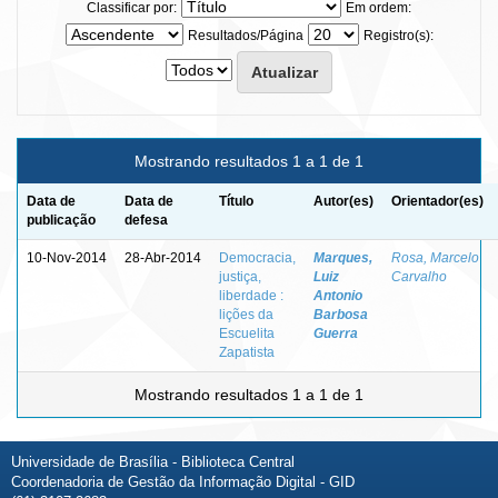
Classificar por:
Em ordem:
Resultados/Página
Registro(s):
Mostrando resultados 1 a 1 de 1
Data de
Data de
Título
Autor(es)
Orientador(es)
publicação
defesa
10-Nov-2014
28-Abr-2014
Democracia,
Marques,
Rosa, Marcelo
justiça,
Luiz
Carvalho
liberdade :
Antonio
lições da
Barbosa
Escuelita
Guerra
Zapatista
Mostrando resultados 1 a 1 de 1
Universidade de Brasília - Biblioteca Central
Coordenadoria de Gestão da Informação Digital - GID