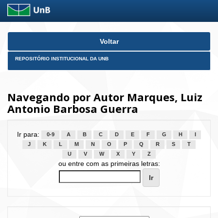
Skip
Voltar
navigation
REPOSITÓRIO INSTITUCIONAL DA UNB
Navegando por Autor Marques, Luiz
Antonio Barbosa Guerra
Ir para:
0-9
A
B
C
D
E
F
G
H
I
J
K
L
M
N
O
P
Q
R
S
T
U
V
W
X
Y
Z
ou entre com as primeiras letras: