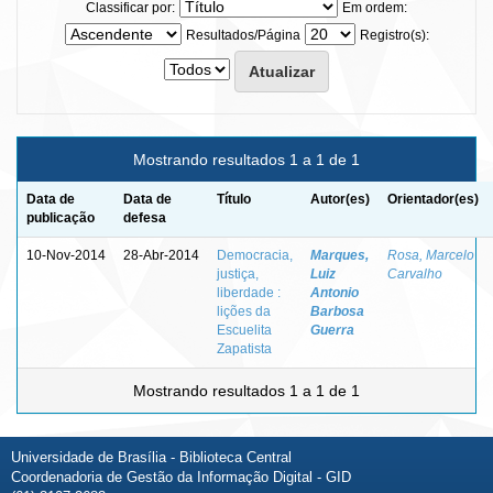
Classificar por:
Em ordem:
Resultados/Página
Registro(s):
Mostrando resultados 1 a 1 de 1
Data de
Data de
Título
Autor(es)
Orientador(es)
publicação
defesa
10-Nov-2014
28-Abr-2014
Democracia,
Marques,
Rosa, Marcelo
justiça,
Luiz
Carvalho
liberdade :
Antonio
lições da
Barbosa
Escuelita
Guerra
Zapatista
Mostrando resultados 1 a 1 de 1
Universidade de Brasília - Biblioteca Central
Coordenadoria de Gestão da Informação Digital - GID