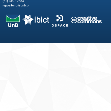
(61) 3107-2683
repositorio@unb.br
Fale conosco
Sobre