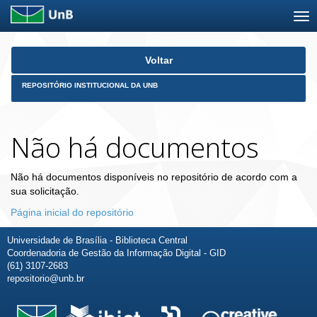
Skip
Voltar
navigation
REPOSITÓRIO INSTITUCIONAL DA UNB
Não há documentos
Não há documentos disponíveis no repositório de acordo com a
sua solicitação.
Página inicial do repositório
Universidade de Brasília - Biblioteca Central
Coordenadoria de Gestão da Informação Digital - GID
(61) 3107-2683
repositorio@unb.br