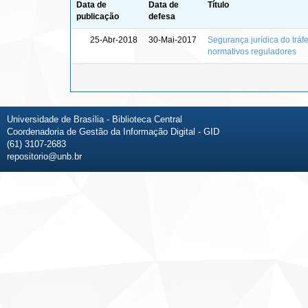
Data de
Data de
Título
publicação
defesa
25-Abr-2018
30-Mai-2017
Segurança jurídica do tráfe
normativos reguladores
Universidade de Brasília - Biblioteca Central
Coordenadoria de Gestão da Informação Digital - GID
(61) 3107-2683
repositorio@unb.br