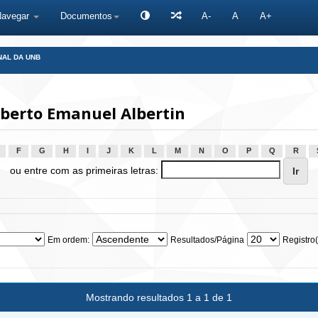
Navegar
Documentos
A-
A
A+
NAL DA UNB
berto Emanuel Albertin
F
G
H
I
J
K
L
M
N
O
P
Q
R
ou entre com as primeiras letras:
Em ordem:
Resultados/Página
Registro(
Mostrando resultados 1 a 1 de 1