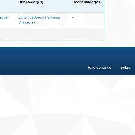
Orientador(es)
Coorientador(es)
anuel
Lima, Frederico Henrique
-
Viegas de
Fale conosco
Sobre