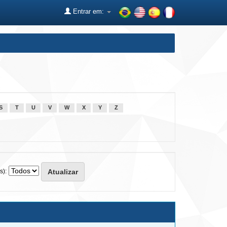
Entrar em:
S
T
U
V
W
X
Y
Z
s):