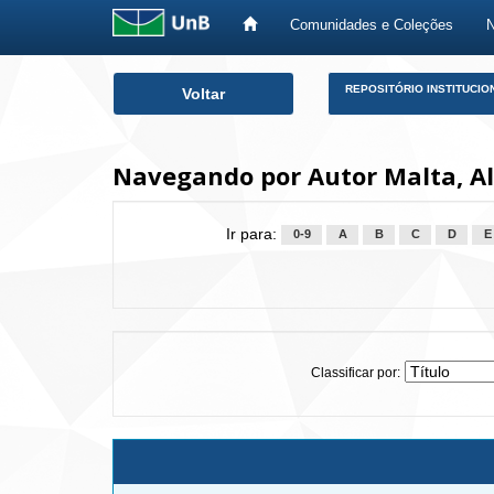
Comunidades e Coleções
Skip
REPOSITÓRIO INSTITUCIO
Voltar
navigation
Navegando por Autor Malta, Al
Ir para:
0-9
A
B
C
D
E
Classificar por: