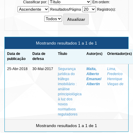
Classificar por:
Em ordem:
Resultados/Página
Registro(s):
Mostrando resultados 1 a 1 de 1
Data de
Data de
Título
Autor(es)
Orientador(es)
publicação
defesa
25-Abr-2018
30-Mai-2017
Segurança
Malta,
Lima,
jurídica do
Alberto
Frederico
tráfego
Emanuel
Henrique
imobiliário :
Albertin
Viegas de
análise
principiológica
à luz dos
novos
normativos
reguladores
Mostrando resultados 1 a 1 de 1