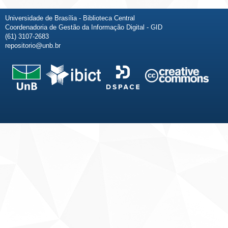
Universidade de Brasília - Biblioteca Central
Coordenadoria de Gestão da Informação Digital - GID
(61) 3107-2683
repositorio@unb.br
Fale conosco
Sobre