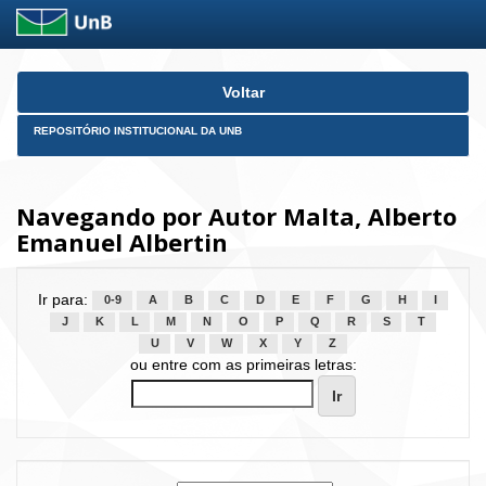
Skip
Voltar
navigation
REPOSITÓRIO INSTITUCIONAL DA UNB
Navegando por Autor Malta, Alberto
Emanuel Albertin
Ir para:
0-9
A
B
C
D
E
F
G
H
I
J
K
L
M
N
O
P
Q
R
S
T
U
V
W
X
Y
Z
ou entre com as primeiras letras: