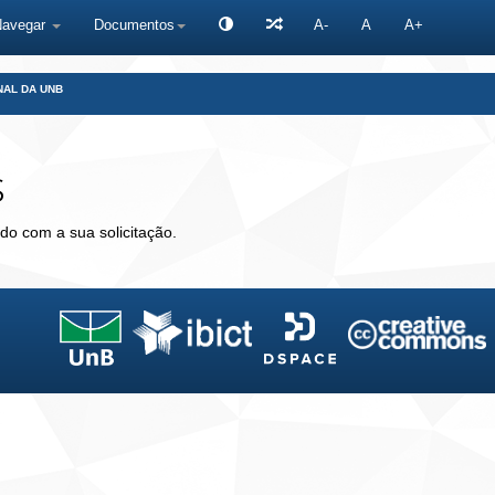
Navegar
Documentos
A-
A
A+
NAL DA UNB
s
do com a sua solicitação.