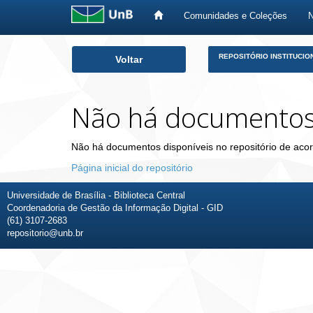
Comunidades e Coleções
Skip
REPOSITÓRIO INSTITUCIO
Voltar
navigation
Não há documento
Não há documentos disponíveis no repositório de acor
Página inicial do repositório
Universidade de Brasília - Biblioteca Central
Coordenadoria de Gestão da Informação Digital - GID
(61) 3107-2683
repositorio@unb.br