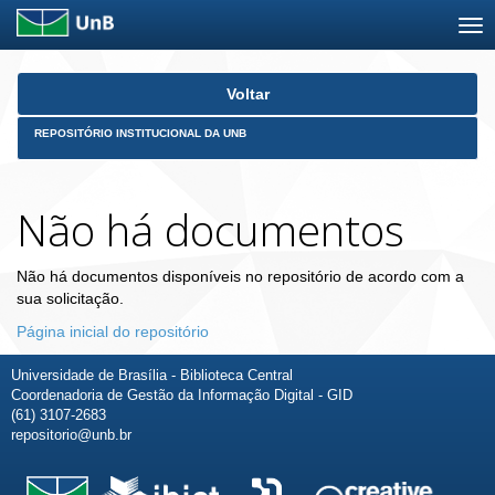
Skip
Voltar
navigation
REPOSITÓRIO INSTITUCIONAL DA UNB
Não há documentos
Não há documentos disponíveis no repositório de acordo com a
sua solicitação.
Página inicial do repositório
Universidade de Brasília - Biblioteca Central
Coordenadoria de Gestão da Informação Digital - GID
(61) 3107-2683
repositorio@unb.br