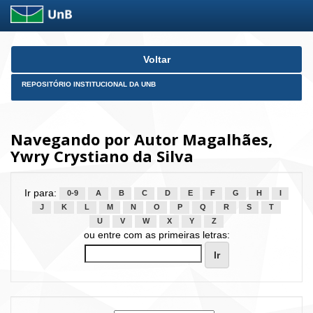
Skip
Voltar
navigation
REPOSITÓRIO INSTITUCIONAL DA UNB
Navegando por Autor Magalhães,
Ywry Crystiano da Silva
Ir para:
0-9
A
B
C
D
E
F
G
H
I
J
K
L
M
N
O
P
Q
R
S
T
U
V
W
X
Y
Z
ou entre com as primeiras letras: