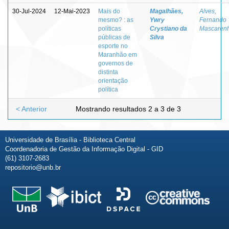
30-Jul-2024
12-Mai-2023
Mais do
Magalhães,
Alves,
mesmo? : as
Ywry
Fernando
políticas
Crystiano da
Mascaren
públicas de
Silva
esporte no
Maranhão em
governos de
distinta
orientação
política
< Anterior
Mostrando resultados 2 a 3 de 3
Universidade de Brasília - Biblioteca Central
Coordenadoria de Gestão da Informação Digital - GID
(61) 3107-2683
repositorio@unb.br