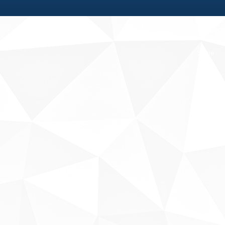
Fale conosco
Sobre