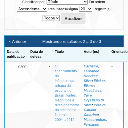
Classificar por:
Em ordem:
Resultados/Página
Registro(s):
< Anterior
Mostrando resultados 2 a 3 de 3
Data de
Data de
Título
Autor(es)
Orientado
publicação
defesa
2022
-
O
Carneiro,
-
financiamento
Fernando
da
Henrique
infraestrutura
Silva
;
Elicker,
urbana de
Eliane
;
esporte no
Magalhães,
Brasil : fontes,
Ywry
magnitude e
Crystiano da
direcionamento
Silva
;
Pereira,
do orçamento
Claudia
federal de
Catarino
;
2004 a 2019
Mascarenhas,
Fernando