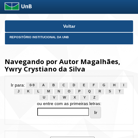
Skip
Voltar
navigation
REPOSITÓRIO INSTITUCIONAL DA UNB
Navegando por Autor Magalhães,
Ywry Crystiano da Silva
Ir para:
0-9
A
B
C
D
E
F
G
H
I
J
K
L
M
N
O
P
Q
R
S
T
U
V
W
X
Y
Z
ou entre com as primeiras letras: