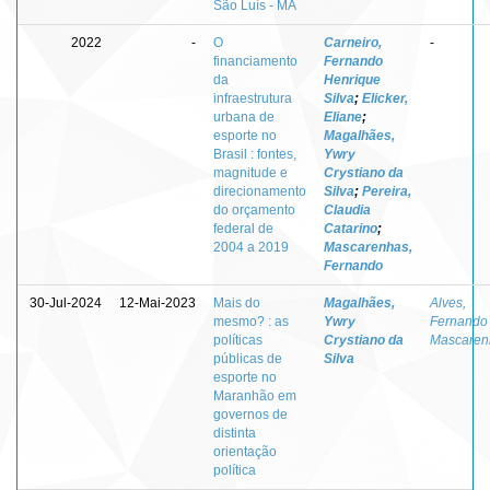
São Luís - MA
2022
-
O
Carneiro,
-
financiamento
Fernando
da
Henrique
infraestrutura
Silva
;
Elicker,
urbana de
Eliane
;
esporte no
Magalhães,
Brasil : fontes,
Ywry
magnitude e
Crystiano da
direcionamento
Silva
;
Pereira,
do orçamento
Claudia
federal de
Catarino
;
2004 a 2019
Mascarenhas,
Fernando
30-Jul-2024
12-Mai-2023
Mais do
Magalhães,
Alves,
mesmo? : as
Ywry
Fernando
políticas
Crystiano da
Mascaren
públicas de
Silva
esporte no
Maranhão em
governos de
distinta
orientação
política