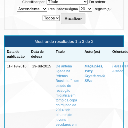
Classificar por:
Em ordem:
Resultados/Página
Registro(s):
Mostrando resultados 1 a 3 de 3
Data de
Data de
Título
Autor(es)
Orientado
publicação
defesa
11-Fev-2016
29-Jul-2015
De antena
Magalhães,
Feres Net
ligada na
Ywry
Alfredo
“Atenas
Crystiano da
Brasileira” : um
Silva
estudo de
recepção
midiática em
torno da copa
do mundo de
2014 sob
olhares de
jovens
escolares em