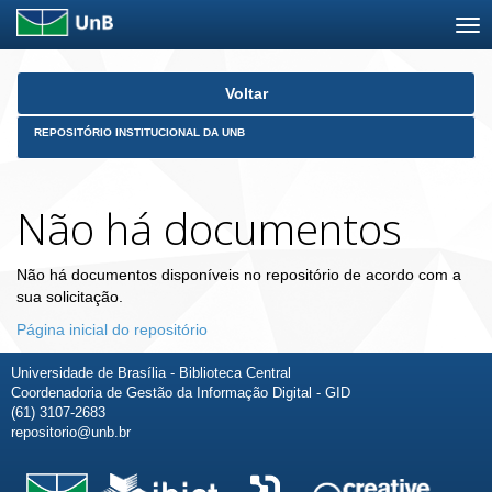
Skip
Voltar
navigation
REPOSITÓRIO INSTITUCIONAL DA UNB
Não há documentos
Não há documentos disponíveis no repositório de acordo com a
sua solicitação.
Página inicial do repositório
Universidade de Brasília - Biblioteca Central
Coordenadoria de Gestão da Informação Digital - GID
(61) 3107-2683
repositorio@unb.br