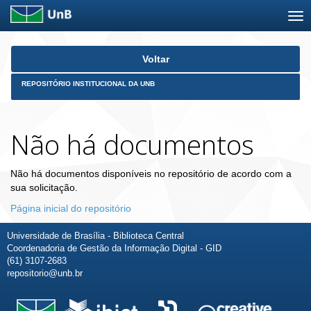
Skip
Voltar
navigation
REPOSITÓRIO INSTITUCIONAL DA UNB
Não há documentos
Não há documentos disponíveis no repositório de acordo com a
sua solicitação.
Página inicial do repositório
Universidade de Brasília - Biblioteca Central
Coordenadoria de Gestão da Informação Digital - GID
(61) 3107-2683
repositorio@unb.br