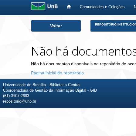
Comunidades e Coleções
Skip
REPOSITÓRIO INSTITUCIO
Voltar
navigation
Não há documento
Não há documentos disponíveis no repositório de acor
Página inicial do repositório
Universidade de Brasília - Biblioteca Central
Coordenadoria de Gestão da Informação Digital - GID
(61) 3107-2683
repositorio@unb.br