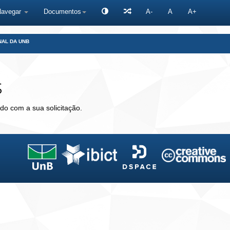
Navegar
Documentos
A-
A
A+
NAL DA UNB
s
do com a sua solicitação.