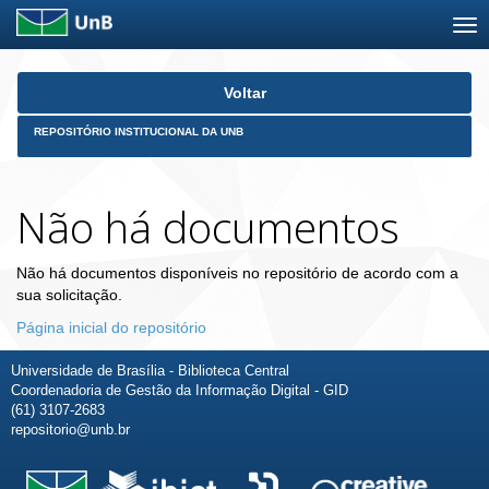
Skip
Voltar
navigation
REPOSITÓRIO INSTITUCIONAL DA UNB
Não há documentos
Não há documentos disponíveis no repositório de acordo com a
sua solicitação.
Página inicial do repositório
Universidade de Brasília - Biblioteca Central
Coordenadoria de Gestão da Informação Digital - GID
(61) 3107-2683
repositorio@unb.br