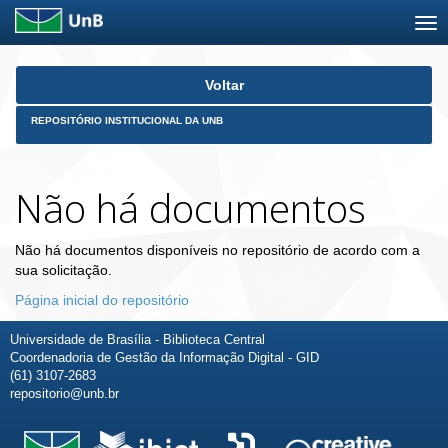
Skip
Voltar
navigation
REPOSITÓRIO INSTITUCIONAL DA UNB
Não há documentos
Não há documentos disponíveis no repositório de acordo com a
sua solicitação.
Página inicial do repositório
Universidade de Brasília - Biblioteca Central
Coordenadoria de Gestão da Informação Digital - GID
(61) 3107-2683
repositorio@unb.br