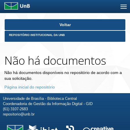
Skip
Voltar
navigation
REPOSITÓRIO INSTITUCIONAL DA UNB
Não há documentos
Não há documentos disponíveis no repositório de acordo com a
sua solicitação.
Página inicial do repositório
Universidade de Brasília - Biblioteca Central
Coordenadoria de Gestão da Informação Digital - GID
(61) 3107-2683
repositorio@unb.br