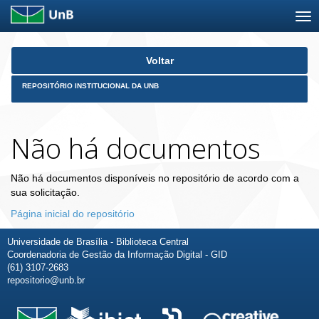
Skip
Voltar
navigation
REPOSITÓRIO INSTITUCIONAL DA UNB
Não há documentos
Não há documentos disponíveis no repositório de acordo com a
sua solicitação.
Página inicial do repositório
Universidade de Brasília - Biblioteca Central
Coordenadoria de Gestão da Informação Digital - GID
(61) 3107-2683
repositorio@unb.br