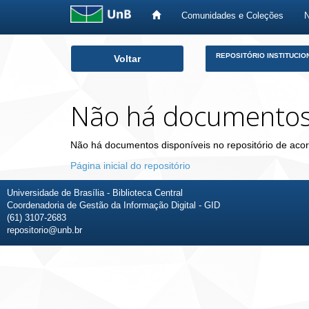
Comunidades e Coleções
Skip
REPOSITÓRIO INSTITUCIO
Voltar
navigation
Não há documento
Não há documentos disponíveis no repositório de acor
Página inicial do repositório
Universidade de Brasília - Biblioteca Central
Coordenadoria de Gestão da Informação Digital - GID
(61) 3107-2683
repositorio@unb.br