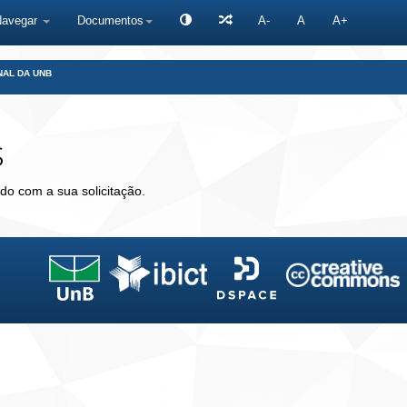
Navegar
Documentos
A-
A
A+
NAL DA UNB
s
do com a sua solicitação.