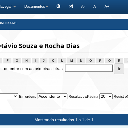
Navegar
Documentos
A-
A
A+
NAL DA UNB
távio Souza e Rocha Dias
F
G
H
I
J
K
L
M
N
O
P
Q
R
ou entre com as primeiras letras:
Em ordem:
Resultados/Página
Registro(
Mostrando resultados 1 a 1 de 1