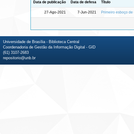
Data de publicação
Data de defesa
Título
27-Ago-2021
7-Jun-2021
Primeiro esboço de 
Universidade de Brasília - Biblioteca Central
Coordenadoria de Gestão da Informação Digital - GID
(61) 3107-2683
repositorio@unb.br