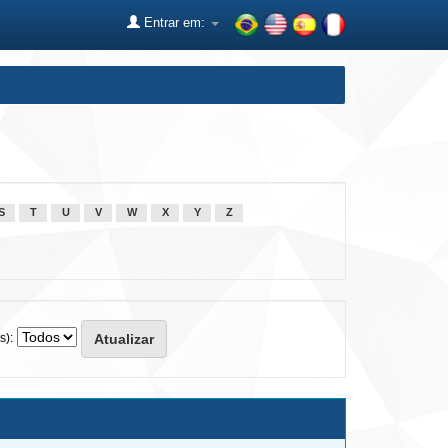
Entrar em:
S
T
U
V
W
X
Y
Z
s):