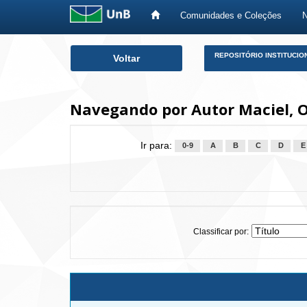
Comunidades e Coleções
Skip
REPOSITÓRIO INSTITUCIO
Voltar
navigation
Navegando por Autor Maciel, O
Ir para:
0-9
A
B
C
D
E
Classificar por: