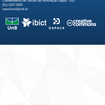
Coordenadoria de Gestão da Informação Digital - GID
(61) 3107-2683
repositorio@unb.br
Fale conosco
Sobre