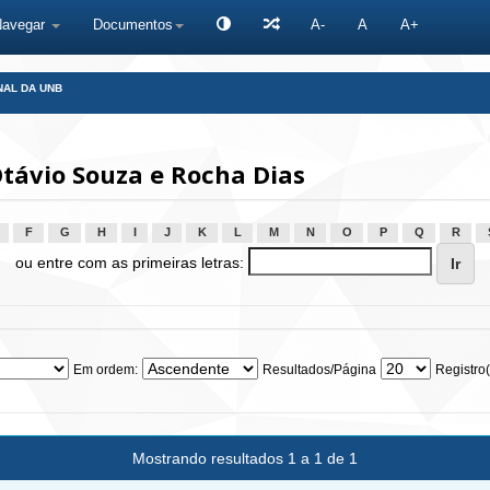
Navegar
Documentos
A-
A
A+
NAL DA UNB
távio Souza e Rocha Dias
F
G
H
I
J
K
L
M
N
O
P
Q
R
ou entre com as primeiras letras:
Em ordem:
Resultados/Página
Registro(
Mostrando resultados 1 a 1 de 1