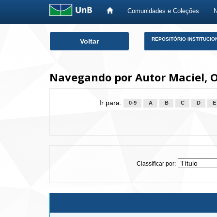
Comunidades e Coleções
Skip
REPOSITÓRIO INSTITUCIO
Voltar
navigation
Navegando por Autor Maciel, O
Ir para:
0-9
A
B
C
D
E
Classificar por: