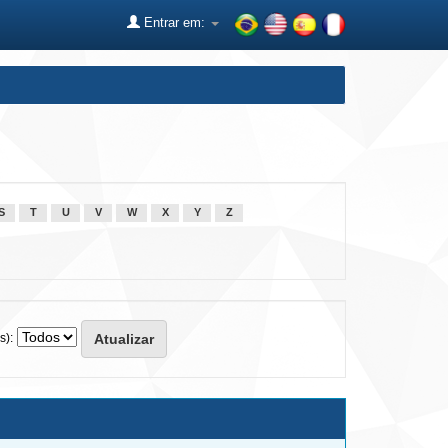
Entrar em:
S
T
U
V
W
X
Y
Z
s):