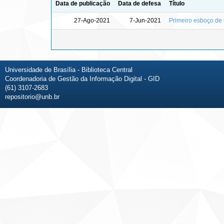
Data de publicação
Data de defesa
Título
27-Ago-2021
7-Jun-2021
Primeiro esboço de 
Universidade de Brasília - Biblioteca Central
Coordenadoria de Gestão da Informação Digital - GID
(61) 3107-2683
repositorio@unb.br