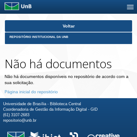
Skip
Voltar
navigation
REPOSITÓRIO INSTITUCIONAL DA UNB
Não há documentos
Não há documentos disponíveis no repositório de acordo com a
sua solicitação.
Página inicial do repositório
Universidade de Brasília - Biblioteca Central
Coordenadoria de Gestão da Informação Digital - GID
(61) 3107-2683
repositorio@unb.br