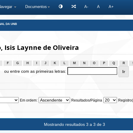
Navegar
Documentos
A-
A
A+
NAL DA UNB
Isis Laynne de Oliveira
F
G
H
I
J
K
L
M
N
O
P
Q
R
ou entre com as primeiras letras:
Em ordem:
Resultados/Página
Registro(
Mostrando resultados 3 a 3 de 3