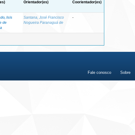
es)
Orientador(es)
Coorientador(es)
o, Isis
Santana, José Francisco
-
e de
Nogueira Paranaguá de
ra
Fale conosco
Sobre