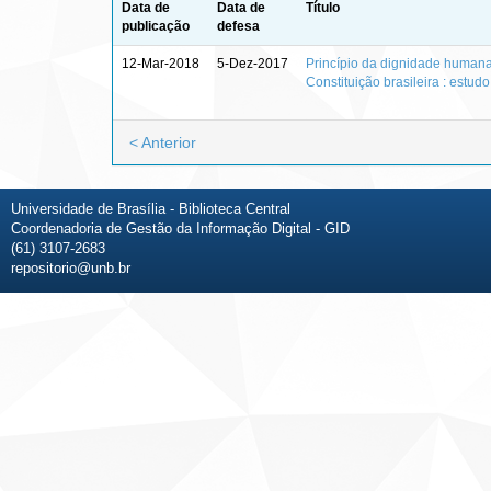
Data de
Data de
Título
publicação
defesa
12-Mar-2018
5-Dez-2017
Princípio da dignidade humana
Constituição brasileira : estu
< Anterior
Universidade de Brasília - Biblioteca Central
Coordenadoria de Gestão da Informação Digital - GID
(61) 3107-2683
repositorio@unb.br