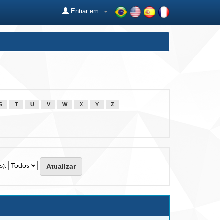
Entrar em:
S
T
U
V
W
X
Y
Z
s):