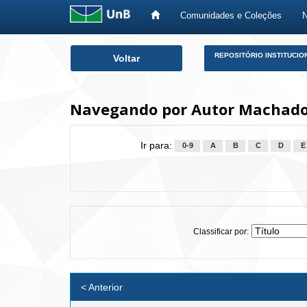
Comunidades e Coleções
Skip
REPOSITÓRIO INSTITUCIO
Voltar
navigation
Navegando por Autor Machado, 
Ir para:
0-9
A
B
C
D
E
Classificar por:
< Anterior