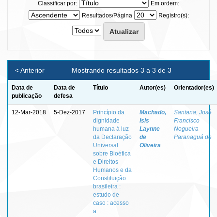
Classificar por:
Em ordem:
Resultados/Página
Registro(s):
< Anterior
Mostrando resultados 3 a 3 de 3
Data de
Data de
Título
Autor(es)
Orientador(es)
publicação
defesa
12-Mar-2018
5-Dez-2017
Princípio da
Machado,
Santana, José
dignidade
Isis
Francisco
humana à luz
Laynne
Nogueira
da Declaração
de
Paranaguá de
Universal
Oliveira
sobre Bioética
e Direitos
Humanos e da
Constituição
brasileira :
estudo de
caso : acesso
a