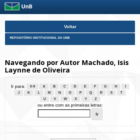
Skip
Voltar
navigation
REPOSITÓRIO INSTITUCIONAL DA UNB
Navegando por Autor Machado, Isis
Laynne de Oliveira
Ir para:
0-9
A
B
C
D
E
F
G
H
I
J
K
L
M
N
O
P
Q
R
S
T
U
V
W
X
Y
Z
ou entre com as primeiras letras: