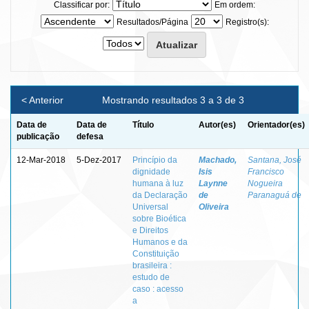
Classificar por:
Em ordem:
Resultados/Página
Registro(s):
< Anterior
Mostrando resultados 3 a 3 de 3
Data de
Data de
Título
Autor(es)
Orientador(es)
publicação
defesa
12-Mar-2018
5-Dez-2017
Princípio da
Machado,
Santana, José
dignidade
Isis
Francisco
humana à luz
Laynne
Nogueira
da Declaração
de
Paranaguá de
Universal
Oliveira
sobre Bioética
e Direitos
Humanos e da
Constituição
brasileira :
estudo de
caso : acesso
a