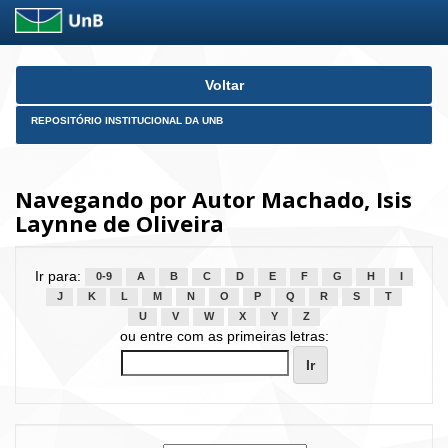
Skip
Voltar
navigation
REPOSITÓRIO INSTITUCIONAL DA UNB
Navegando por Autor Machado, Isis
Laynne de Oliveira
Ir para:
0-9
A
B
C
D
E
F
G
H
I
J
K
L
M
N
O
P
Q
R
S
T
U
V
W
X
Y
Z
ou entre com as primeiras letras: