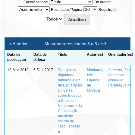
Classificar por:
Em ordem:
Resultados/Página
Registro(s):
< Anterior
Mostrando resultados 3 a 3 de 3
Data de
Data de
Título
Autor(es)
Orientador(es)
publicação
defesa
12-Mar-2018
5-Dez-2017
Princípio da
Machado,
Santana, José
dignidade
Isis
Francisco
humana à luz
Laynne
Nogueira
da Declaração
de
Paranaguá de
Universal
Oliveira
sobre Bioética
e Direitos
Humanos e da
Constituição
brasileira :
estudo de
caso : acesso
a