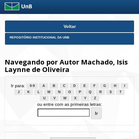
Skip
Voltar
navigation
REPOSITÓRIO INSTITUCIONAL DA UNB
Navegando por Autor Machado, Isis
Laynne de Oliveira
Ir para:
0-9
A
B
C
D
E
F
G
H
I
J
K
L
M
N
O
P
Q
R
S
T
U
V
W
X
Y
Z
ou entre com as primeiras letras: