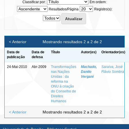
Classificar por:
Em ordem:
Resultados/Página
Registro(s):
< Anterior
Mostrando resultados 2 a 2 de 2
Data de
Data de
Título
Autor(es)
Orientador(es)
publicação
defesa
24-Mai-2010
Abr-2009
Transformações
Machado,
Saraiva, José
nas Nações
Danilo
Flávio Sombra
Unidas : da
Vergani
reforma na
ONU à criação
do Conselho de
Direitos
Humanos
< Anterior
Mostrando resultados 2 a 2 de 2