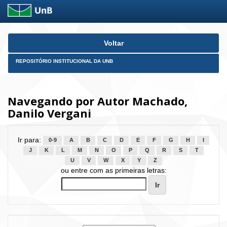
Skip
Voltar
navigation
REPOSITÓRIO INSTITUCIONAL DA UNB
Navegando por Autor Machado,
Danilo Vergani
Ir para:
0-9
A
B
C
D
E
F
G
H
I
J
K
L
M
N
O
P
Q
R
S
T
U
V
W
X
Y
Z
ou entre com as primeiras letras: