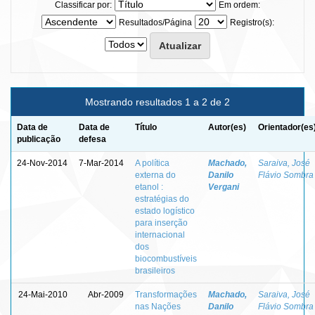
Classificar por:
Em ordem:
Resultados/Página
Registro(s):
Mostrando resultados 1 a 2 de 2
Data de
Data de
Título
Autor(es)
Orientador(es
publicação
defesa
24-Nov-2014
7-Mar-2014
A política
Machado,
Saraiva, José
externa do
Danilo
Flávio Sombra
etanol :
Vergani
estratégias do
estado logístico
para inserção
internacional
dos
biocombustíveis
brasileiros
24-Mai-2010
Abr-2009
Transformações
Machado,
Saraiva, José
nas Nações
Danilo
Flávio Sombra