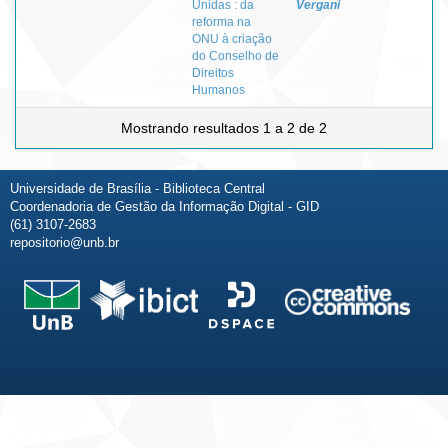
Unidas : da
Vergani
reforma na
ONU à criação
do Conselho de
Direitos
Humanos
Mostrando resultados 1 a 2 de 2
Universidade de Brasília - Biblioteca Central
Coordenadoria de Gestão da Informação Digital - GID
(61) 3107-2683
repositorio@unb.br
Fale conosco