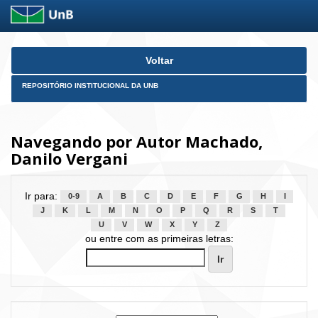
Skip
Voltar
navigation
REPOSITÓRIO INSTITUCIONAL DA UNB
Navegando por Autor Machado,
Danilo Vergani
Ir para:
0-9
A
B
C
D
E
F
G
H
I
J
K
L
M
N
O
P
Q
R
S
T
U
V
W
X
Y
Z
ou entre com as primeiras letras: