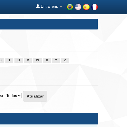
Entrar em:
S
T
U
V
W
X
Y
Z
s):