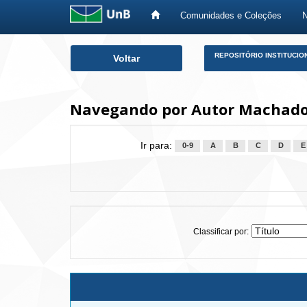
Comunidades e Coleções
Skip
REPOSITÓRIO INSTITUCIO
Voltar
navigation
Navegando por Autor Machado,
Ir para:
0-9
A
B
C
D
E
Classificar por: