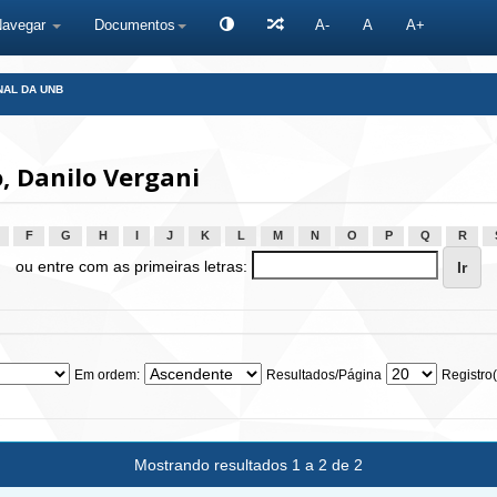
Navegar
Documentos
A-
A
A+
NAL DA UNB
 Danilo Vergani
F
G
H
I
J
K
L
M
N
O
P
Q
R
ou entre com as primeiras letras:
Em ordem:
Resultados/Página
Registro(
Mostrando resultados 1 a 2 de 2