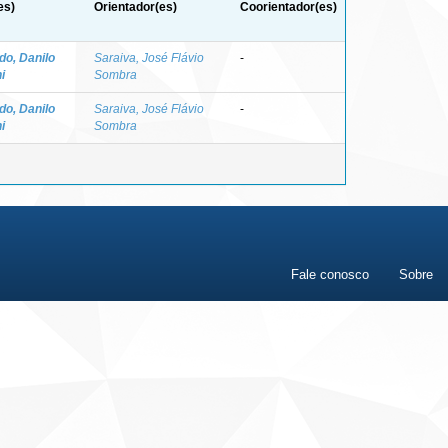
es)
Orientador(es)
Coorientador(es)
o, Danilo
Saraiva, José Flávio
-
i
Sombra
o, Danilo
Saraiva, José Flávio
-
i
Sombra
Fale conosco
Sobre