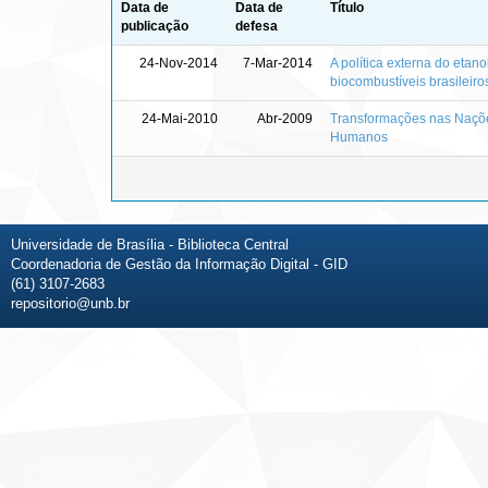
Data de
Data de
Título
publicação
defesa
24-Nov-2014
7-Mar-2014
A política externa do etano
biocombustíveis brasileiro
24-Mai-2010
Abr-2009
Transformações nas Naçõe
Humanos
Universidade de Brasília - Biblioteca Central
Coordenadoria de Gestão da Informação Digital - GID
(61) 3107-2683
repositorio@unb.br