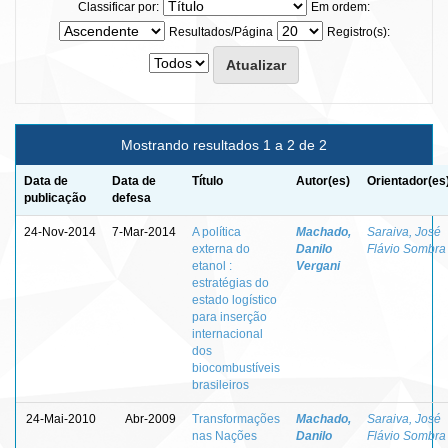
Classificar por:
Em ordem:
Resultados/Página
Registro(s):
Mostrando resultados 1 a 2 de 2
Data de
Data de
Título
Autor(es)
Orientador(es
publicação
defesa
24-Nov-2014
7-Mar-2014
A política
Machado,
Saraiva, José
externa do
Danilo
Flávio Sombra
etanol :
Vergani
estratégias do
estado logístico
para inserção
internacional
dos
biocombustíveis
brasileiros
24-Mai-2010
Abr-2009
Transformações
Machado,
Saraiva, José
nas Nações
Danilo
Flávio Sombra