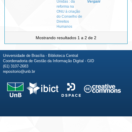
Unidas : da
Vergani
reforma na
ONU à criação
do Conselho de
Direitos
Humanos
Mostrando resultados 1 a 2 de 2
Universidade de Brasília - Biblioteca Central
Coordenadoria de Gestão da Informação Digital - GID
(61) 3107-2683
repositorio@unb.br
Fale conosco