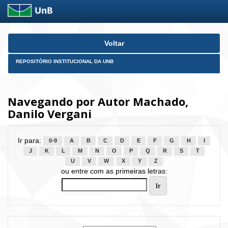
Skip
Voltar
navigation
REPOSITÓRIO INSTITUCIONAL DA UNB
Navegando por Autor Machado,
Danilo Vergani
Ir para:
0-9
A
B
C
D
E
F
G
H
I
J
K
L
M
N
O
P
Q
R
S
T
U
V
W
X
Y
Z
ou entre com as primeiras letras: