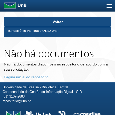
Skip
Voltar
navigation
REPOSITÓRIO INSTITUCIONAL DA UNB
Não há documentos
Não há documentos disponíveis no repositório de acordo com a
sua solicitação.
Página inicial do repositório
Universidade de Brasília - Biblioteca Central
Coordenadoria de Gestão da Informação Digital - GID
(61) 3107-2683
repositorio@unb.br