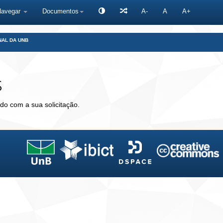
Navegar
Documentos
A-
A
A+
NAL DA UNB
s
do com a sua solicitação.