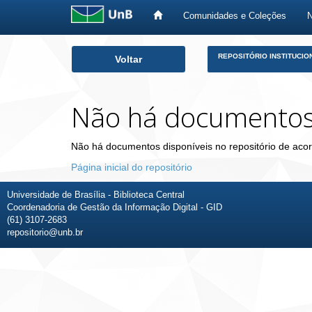
Comunidades e Coleções
Skip
REPOSITÓRIO INSTITUCIO
Voltar
navigation
Não há documento
Não há documentos disponíveis no repositório de acor
Página inicial do repositório
Universidade de Brasília - Biblioteca Central
Coordenadoria de Gestão da Informação Digital - GID
(61) 3107-2683
repositorio@unb.br