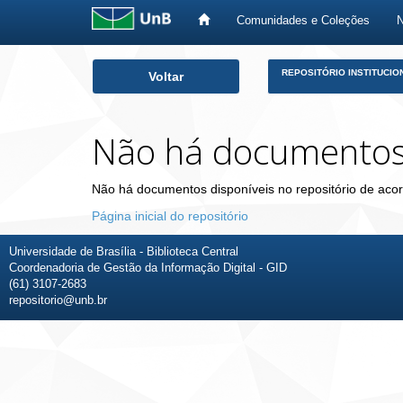
Comunidades e Coleções
Skip
REPOSITÓRIO INSTITUCIO
Voltar
navigation
Não há documento
Não há documentos disponíveis no repositório de acor
Página inicial do repositório
Universidade de Brasília - Biblioteca Central
Coordenadoria de Gestão da Informação Digital - GID
(61) 3107-2683
repositorio@unb.br