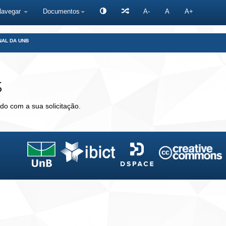
Navegar
Documentos
A-
A
A+
NAL DA UNB
s
do com a sua solicitação.