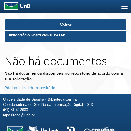
Skip
Voltar
navigation
REPOSITÓRIO INSTITUCIONAL DA UNB
Não há documentos
Não há documentos disponíveis no repositório de acordo com a
sua solicitação.
Página inicial do repositório
Universidade de Brasília - Biblioteca Central
Coordenadoria de Gestão da Informação Digital - GID
(61) 3107-2683
repositorio@unb.br